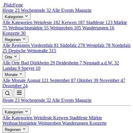
Pfalz
Feste
Heute
23
Wochenende
32
Alle Events
Magazin
Kategorien
Alle Kategorien
Weinfeste
182
Kerwen
187
Stadtfeste
123
Märkte
75
Weihnachtsmärkte
55
Weinproben
105
Wanderungen
16
Konzerte
30
Regionen
Alle Regionen
Vorderpfalz
81
Südpfalz
278
Westpfalz
78
Nordpfalz
25
Deutsche Weinstraße
315
Orte
Alle Orte
Bad Dürkheim
29
Deidesheim
7
Neustadt a.d.W.
32
Landau
9
Speyer
10
Monate
Alle Monate
August
121
September
87
Oktober
39
November
47
Dezember
24
Heute
23
Wochenende
32
Alle Events
Magazin
Kategorien
Alle Kategorien
Weinfeste
Kerwen
Stadtfeste
Märkte
Weihnachtsmärkte
Weinproben
Wanderungen
Konzerte
Regionen