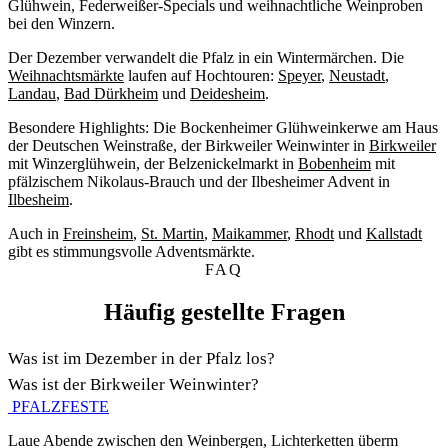
Glühwein, Federweißer-Specials und weihnachtliche Weinproben
bei den Winzern.
Der
Dezember
verwandelt die Pfalz in ein Wintermärchen. Die
Weihnachtsmärkte
laufen auf Hochtouren:
Speyer
,
Neustadt
,
Landau
,
Bad Dürkheim
und
Deidesheim
.
Besondere Highlights: Die
Bockenheimer Glühweinkerwe
am Haus
der Deutschen Weinstraße, der
Birkweiler Weinwinter
in
Birkweiler
mit Winzerglühwein, der
Belzenickelmarkt
in
Bobenheim
mit
pfälzischem Nikolaus-Brauch und der
Ilbesheimer Advent
in
Ilbesheim
.
Auch in
Freinsheim
,
St. Martin
,
Maikammer
,
Rhodt
und
Kallstadt
gibt es stimmungsvolle Adventsmärkte.
FAQ
Häufig gestellte Fragen
Was ist im Dezember in der Pfalz los?
Was ist der Birkweiler Weinwinter?
PFALZFESTE
Laue Abende zwischen den Weinbergen, Lichterketten überm