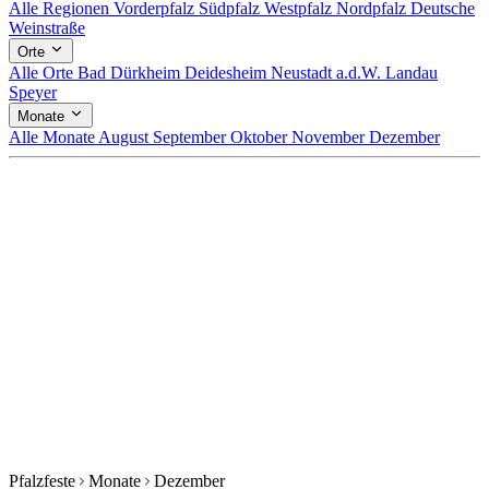
Alle Regionen
Vorderpfalz
Südpfalz
Westpfalz
Nordpfalz
Deutsche
Weinstraße
Orte
Alle Orte
Bad Dürkheim
Deidesheim
Neustadt a.d.W.
Landau
Speyer
Monate
Alle Monate
August
September
Oktober
November
Dezember
Pfalzfeste
Monate
Dezember