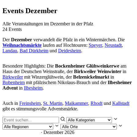
Events Dezember
Alle Veranstaltungen im Dezember in der Pfalz
24 Events
Der
Dezember
verwandelt die Pfalz in ein Wintermärchen. Die
Weihnachtsmärkte
laufen auf Hochtouren:
Speyer
,
Neustadt
,
Landau
,
Bad Dürkheim
und
Deidesheim
.
Besondere Highlights: Die
Bockenheimer Glühweinkerwe
am
Haus der Deutschen Weinstraße, der
Birkweiler Weinwinter
in
Birkweiler
mit Winzerglühwein, der
Belzenickelmarkt
in
Bobenheim
mit pfälzischem Nikolaus-Brauch und der
Ilbesheimer
Advent
in
Ilbesheim
.
Auch in
Freinsheim
,
St. Martin
,
Maikammer
,
Rhodt
und
Kallstadt
gibt es stimmungsvolle Adventsmärkte.
24 Veranstaltungen
· Dezember 2026