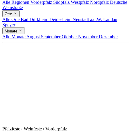
Alle Regionen
Vorderpfalz
Südpfalz
Westpfalz
Nordpfalz
Deutsche
Weinstraße
Orte
Alle Orte
Bad Dürkheim
Deidesheim
Neustadt a.d.W.
Landau
Speyer
Monate
Alle Monate
August
September
Oktober
November
Dezember
Pfalzfeste
Weinfeste
Vorderpfalz