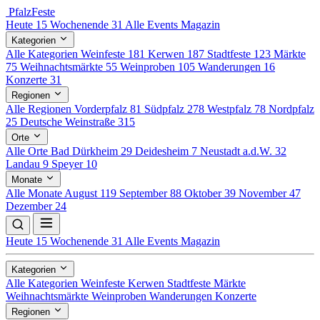
Pfalz
Feste
Heute
15
Wochenende
31
Alle Events
Magazin
Kategorien
Alle Kategorien
Weinfeste
181
Kerwen
187
Stadtfeste
123
Märkte
75
Weihnachtsmärkte
55
Weinproben
105
Wanderungen
16
Konzerte
31
Regionen
Alle Regionen
Vorderpfalz
81
Südpfalz
278
Westpfalz
78
Nordpfalz
25
Deutsche Weinstraße
315
Orte
Alle Orte
Bad Dürkheim
29
Deidesheim
7
Neustadt a.d.W.
32
Landau
9
Speyer
10
Monate
Alle Monate
August
119
September
88
Oktober
39
November
47
Dezember
24
Heute
15
Wochenende
31
Alle Events
Magazin
Kategorien
Alle Kategorien
Weinfeste
Kerwen
Stadtfeste
Märkte
Weihnachtsmärkte
Weinproben
Wanderungen
Konzerte
Regionen