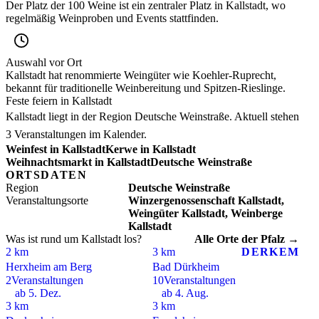
Der Platz der 100 Weine ist ein zentraler Platz in Kallstadt, wo
regelmäßig Weinproben und Events stattfinden.
Auswahl vor Ort
Kallstadt hat renommierte Weingüter wie Koehler-Ruprecht,
bekannt für traditionelle Weinbereitung und Spitzen-Rieslinge.
Feste feiern in Kallstadt
Kallstadt liegt in der Region Deutsche Weinstraße. Aktuell stehen
3 Veranstaltungen im Kalender.
Weinfest in Kallstadt
Kerwe in Kallstadt
Weihnachtsmarkt in Kallstadt
Deutsche Weinstraße
ORTSDATEN
Region
Deutsche Weinstraße
Veranstaltungsorte
Winzergenossenschaft Kallstadt,
Weingüter Kallstadt, Weinberge
Kallstadt
Was ist rund um Kallstadt los?
Alle Orte der Pfalz →
2 km
3 km
DERKEM
Herxheim am Berg
Bad Dürkheim
2
Veranstaltungen
10
Veranstaltungen
ab 5. Dez.
ab 4. Aug.
3 km
3 km