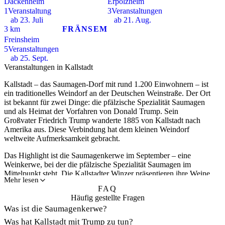
Dackenheim
Erpolzheim
1
Veranstaltung
3
Veranstaltungen
ab 23. Juli
ab 21. Aug.
3 km
FRÄNSEM
Freinsheim
5
Veranstaltungen
ab 25. Sept.
Veranstaltungen in Kallstadt
Kallstadt
– das
Saumagen-Dorf
mit rund 1.200 Einwohnern – ist
ein traditionelles Weindorf an der
Deutschen Weinstraße
. Der Ort
ist bekannt für zwei Dinge: die pfälzische Spezialität
Saumagen
und als Heimat der Vorfahren von
Donald Trump
. Sein
Großvater Friedrich Trump wanderte 1885 von Kallstadt nach
Amerika aus. Diese Verbindung hat dem kleinen Weindorf
weltweite Aufmerksamkeit gebracht.
Das
Highlight
ist die
Saumagenkerwe
im September – eine
Weinkerwe, bei der die pfälzische Spezialität
Saumagen
im
Mittelpunkt steht. Die Kallstadter Winzer präsentieren ihre Weine
Mehr lesen
am
Platz der 100 Weine
, dazu gibt es Saumagen in
FAQ
verschiedenen Variationen – von traditionell bis modern
Häufig gestellte Fragen
interpretiert. Die Kerwe findet von Freitag bis Montag statt, mit
Was ist die Saumagenkerwe?
Öffnungszeiten ab 18 Uhr (Freitag) bzw. ab 11 Uhr
(Samstag/Sonntag) und ab 18 Uhr (Montag).
Was hat Kallstadt mit Trump zu tun?