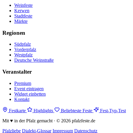
Weinfeste
Kerwen
Stadtfeste
Märkte
Regionen
Südpfalz
Vorderpfalz
Westpfalz
Deutsche Weinstraße
Veranstalter
Premium
Event eintragen
Widget einbetten
Kontakt
Festkarte
Highlights
Beliebteste Feste
Fest-Typ-Test
Mit
♥
in der Pfalz gemacht · © 2026 pfalzfeste.de
Pfalzliebe
Dialekt-Glossar
Impressum
Datenschutz