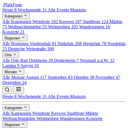
Pfalz
Feste
Heute
8
Wochenende
31
Alle Events
Magazin
Kategorien
Alle Kategorien
Weinfeste
182
Kerwen
187
Stadtfeste
124
Märkte
75
Weihnachtsmärkte
55
Weinproben
105
Wanderungen
16
Konzerte
21
Regionen
Alle Regionen
Vorderpfalz
81
Südpfalz
268
Westpfalz
78
Nordpfalz
25
Deutsche Weinstraße
306
Orte
Alle Orte
Bad Dürkheim
29
Deidesheim
7
Neustadt a.d.W.
32
Landau
9
Speyer
10
Monate
Alle Monate
August
117
September
83
Oktober
38
November
47
Dezember
24
Heute
8
Wochenende
31
Alle Events
Magazin
Kategorien
Alle Kategorien
Weinfeste
Kerwen
Stadtfeste
Märkte
Weihnachtsmärkte
Weinproben
Wanderungen
Konzerte
Regionen