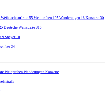
5
Weihnachtsmärkte
55
Weinproben
105
Wanderungen
16
Konzerte
30
25
Deutsche Weinstraße
315
au
9
Speyer
10
zember
24
kte
Weinproben
Wanderungen
Konzerte
einstraße
r