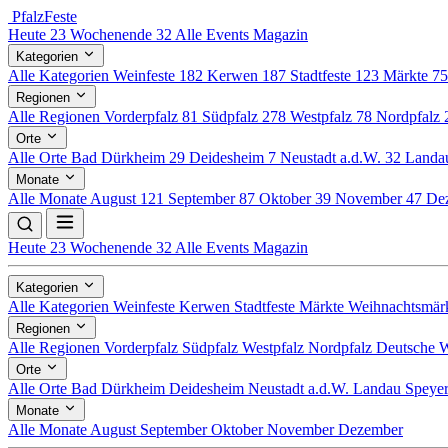
Pfalz
Feste
Heute
23
Wochenende
32
Alle Events
Magazin
Kategorien
Alle Kategorien
Weinfeste
182
Kerwen
187
Stadtfeste
123
Märkte
7
Regionen
Alle Regionen
Vorderpfalz
81
Südpfalz
278
Westpfalz
78
Nordpfalz
Orte
Alle Orte
Bad Dürkheim
29
Deidesheim
7
Neustadt a.d.W.
32
Land
Monate
Alle Monate
August
121
September
87
Oktober
39
November
47
De
Heute
23
Wochenende
32
Alle Events
Magazin
Kategorien
Alle Kategorien
Weinfeste
Kerwen
Stadtfeste
Märkte
Weihnachtsmär
Regionen
Alle Regionen
Vorderpfalz
Südpfalz
Westpfalz
Nordpfalz
Deutsche W
Orte
Alle Orte
Bad Dürkheim
Deidesheim
Neustadt a.d.W.
Landau
Speye
Monate
Alle Monate
August
September
Oktober
November
Dezember