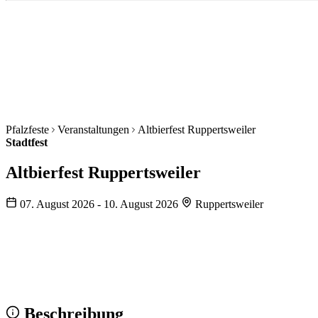
Pfalzfeste
Veranstaltungen
Altbierfest Ruppertsweiler
Stadtfest
Altbierfest Ruppertsweiler
07. August 2026 - 10. August 2026
Ruppertsweiler
Wir sehen uns!
Erstell dein Share-Bild fürs Fest — für
Instagram & WhatsApp.
Share-Bild erstellen
Beschreibung