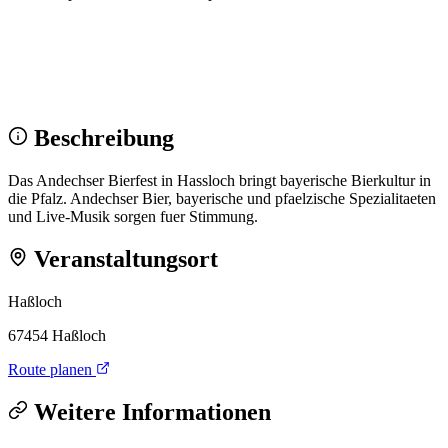
Wir sehen uns!
Erstell dein Share-Bild fürs Fest — für
Instagram & WhatsApp.
Share-Bild erstellen
Beschreibung
Das Andechser Bierfest in Hassloch bringt bayerische Bierkultur in
die Pfalz. Andechser Bier, bayerische und pfaelzische Spezialitaeten
und Live-Musik sorgen fuer Stimmung.
Veranstaltungsort
Haßloch
67454 Haßloch
Route planen
Weitere Informationen