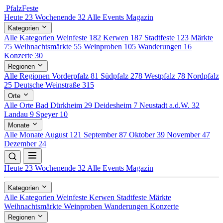
Pfalz
Feste
Heute
23
Wochenende
32
Alle Events
Magazin
Kategorien
Alle Kategorien
Weinfeste
182
Kerwen
187
Stadtfeste
123
Märkte
75
Weihnachtsmärkte
55
Weinproben
105
Wanderungen
16
Konzerte
30
Regionen
Alle Regionen
Vorderpfalz
81
Südpfalz
278
Westpfalz
78
Nordpfalz
25
Deutsche Weinstraße
315
Orte
Alle Orte
Bad Dürkheim
29
Deidesheim
7
Neustadt a.d.W.
32
Landau
9
Speyer
10
Monate
Alle Monate
August
121
September
87
Oktober
39
November
47
Dezember
24
Heute
23
Wochenende
32
Alle Events
Magazin
Kategorien
Alle Kategorien
Weinfeste
Kerwen
Stadtfeste
Märkte
Weihnachtsmärkte
Weinproben
Wanderungen
Konzerte
Regionen