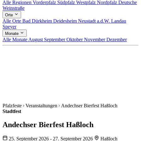
Alle Regionen
Vorderpfalz
Südpfalz
Westpfalz
Nordpfalz
Deutsche
Weinstraße
Orte
Alle Orte
Bad Dürkheim
Deidesheim
Neustadt a.d.W.
Landau
Speyer
Monate
Alle Monate
August
September
Oktober
November
Dezember
Pfalzfeste
Veranstaltungen
Andechser Bierfest Haßloch
Stadtfest
Andechser Bierfest Haßloch
25. September 2026 - 27. September 2026
Haßloch