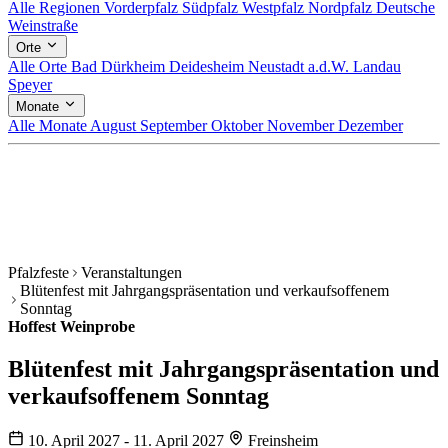
Alle Regionen
Vorderpfalz
Südpfalz
Westpfalz
Nordpfalz
Deutsche
Weinstraße
Orte
Alle Orte
Bad Dürkheim
Deidesheim
Neustadt a.d.W.
Landau
Speyer
Monate
Alle Monate
August
September
Oktober
November
Dezember
Pfalzfeste
Veranstaltungen
Blütenfest mit Jahrgangspräsentation und verkaufsoffenem
Sonntag
Hoffest
Weinprobe
Blütenfest mit Jahrgangspräsentation und
verkaufsoffenem Sonntag
10. April 2027 - 11. April 2027
Freinsheim