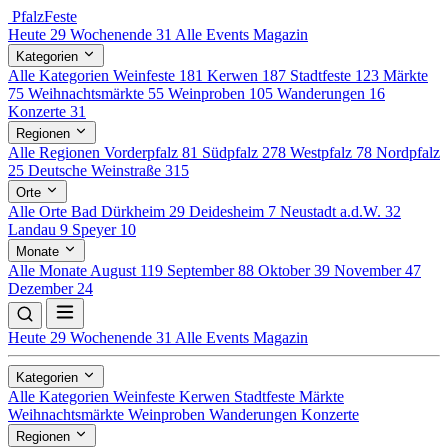
Pfalz
Feste
Heute
29
Wochenende
31
Alle Events
Magazin
Kategorien
Alle Kategorien
Weinfeste
181
Kerwen
187
Stadtfeste
123
Märkte
75
Weihnachtsmärkte
55
Weinproben
105
Wanderungen
16
Konzerte
31
Regionen
Alle Regionen
Vorderpfalz
81
Südpfalz
278
Westpfalz
78
Nordpfalz
25
Deutsche Weinstraße
315
Orte
Alle Orte
Bad Dürkheim
29
Deidesheim
7
Neustadt a.d.W.
32
Landau
9
Speyer
10
Monate
Alle Monate
August
119
September
88
Oktober
39
November
47
Dezember
24
Heute
29
Wochenende
31
Alle Events
Magazin
Kategorien
Alle Kategorien
Weinfeste
Kerwen
Stadtfeste
Märkte
Weihnachtsmärkte
Weinproben
Wanderungen
Konzerte
Regionen