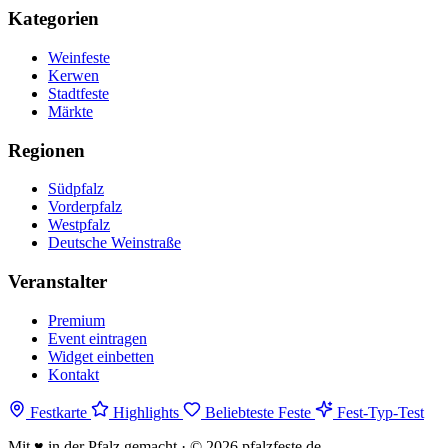
Kategorien
Weinfeste
Kerwen
Stadtfeste
Märkte
Regionen
Südpfalz
Vorderpfalz
Westpfalz
Deutsche Weinstraße
Veranstalter
Premium
Event eintragen
Widget einbetten
Kontakt
Festkarte
Highlights
Beliebteste Feste
Fest-Typ-Test
Mit
♥
in der Pfalz gemacht · © 2026 pfalzfeste.de