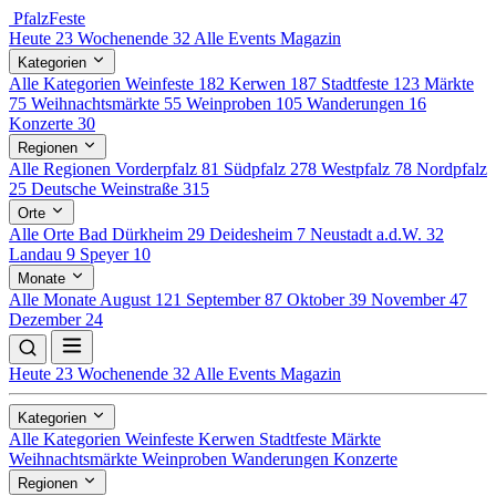
Pfalz
Feste
Heute
23
Wochenende
32
Alle Events
Magazin
Kategorien
Alle Kategorien
Weinfeste
182
Kerwen
187
Stadtfeste
123
Märkte
75
Weihnachtsmärkte
55
Weinproben
105
Wanderungen
16
Konzerte
30
Regionen
Alle Regionen
Vorderpfalz
81
Südpfalz
278
Westpfalz
78
Nordpfalz
25
Deutsche Weinstraße
315
Orte
Alle Orte
Bad Dürkheim
29
Deidesheim
7
Neustadt a.d.W.
32
Landau
9
Speyer
10
Monate
Alle Monate
August
121
September
87
Oktober
39
November
47
Dezember
24
Heute
23
Wochenende
32
Alle Events
Magazin
Kategorien
Alle Kategorien
Weinfeste
Kerwen
Stadtfeste
Märkte
Weihnachtsmärkte
Weinproben
Wanderungen
Konzerte
Regionen