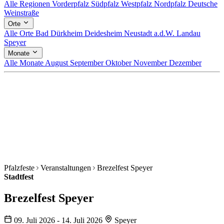
Alle Regionen
Vorderpfalz
Südpfalz
Westpfalz
Nordpfalz
Deutsche
Weinstraße
Orte
Alle Orte
Bad Dürkheim
Deidesheim
Neustadt a.d.W.
Landau
Speyer
Monate
Alle Monate
August
September
Oktober
November
Dezember
Pfalzfeste
Veranstaltungen
Brezelfest Speyer
Stadtfest
Brezelfest Speyer
09. Juli 2026 - 14. Juli 2026
Speyer