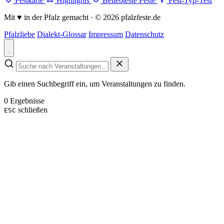
Festkarte
Highlights
Beliebteste Feste
Fest-Typ-Test
Mit
♥
in der Pfalz gemacht · © 2026 pfalzfeste.de
Pfalzliebe
Dialekt-Glossar
Impressum
Datenschutz
Gib einen Suchbegriff ein, um Veranstaltungen zu finden.
0 Ergebnisse
schließen
ESC