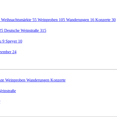
5
Weihnachtsmärkte
55
Weinproben
105
Wanderungen
16
Konzerte
30
25
Deutsche Weinstraße
315
au
9
Speyer
10
zember
24
kte
Weinproben
Wanderungen
Konzerte
einstraße
r