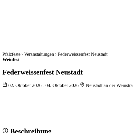
Pfalzfeste
Veranstaltungen
Federweissenfest Neustadt
Weinfest
Federweissenfest Neustadt
02. Oktober 2026 - 04. Oktober 2026
Neustadt an der Weinstr
Wir sehen uns!
Erstell dein Share-Bild fürs Fest — für
Instagram & WhatsApp.
Share-Bild erstellen
Beschreibung