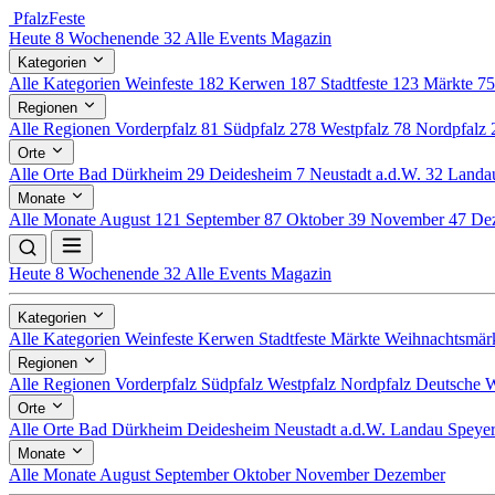
Pfalz
Feste
Heute
8
Wochenende
32
Alle Events
Magazin
Kategorien
Alle Kategorien
Weinfeste
182
Kerwen
187
Stadtfeste
123
Märkte
7
Regionen
Alle Regionen
Vorderpfalz
81
Südpfalz
278
Westpfalz
78
Nordpfalz
Orte
Alle Orte
Bad Dürkheim
29
Deidesheim
7
Neustadt a.d.W.
32
Land
Monate
Alle Monate
August
121
September
87
Oktober
39
November
47
De
Heute
8
Wochenende
32
Alle Events
Magazin
Kategorien
Alle Kategorien
Weinfeste
Kerwen
Stadtfeste
Märkte
Weihnachtsmär
Regionen
Alle Regionen
Vorderpfalz
Südpfalz
Westpfalz
Nordpfalz
Deutsche W
Orte
Alle Orte
Bad Dürkheim
Deidesheim
Neustadt a.d.W.
Landau
Speye
Monate
Alle Monate
August
September
Oktober
November
Dezember