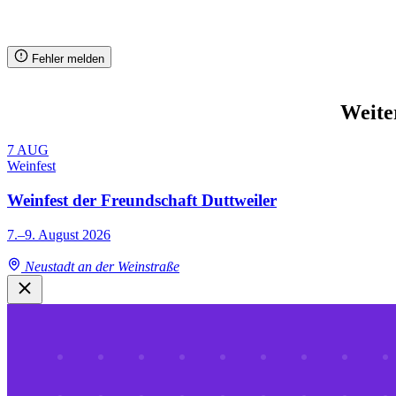
Fehler melden
Weite
7
AUG
Weinfest
Weinfest der Freundschaft Duttweiler
7.–9. August 2026
Neustadt an der Weinstraße