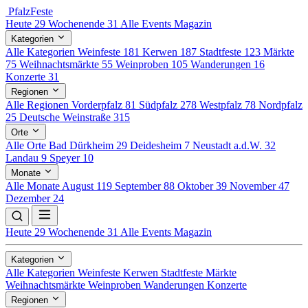
Pfalz
Feste
Heute
29
Wochenende
31
Alle Events
Magazin
Kategorien
Alle Kategorien
Weinfeste
181
Kerwen
187
Stadtfeste
123
Märkte
75
Weihnachtsmärkte
55
Weinproben
105
Wanderungen
16
Konzerte
31
Regionen
Alle Regionen
Vorderpfalz
81
Südpfalz
278
Westpfalz
78
Nordpfalz
25
Deutsche Weinstraße
315
Orte
Alle Orte
Bad Dürkheim
29
Deidesheim
7
Neustadt a.d.W.
32
Landau
9
Speyer
10
Monate
Alle Monate
August
119
September
88
Oktober
39
November
47
Dezember
24
Heute
29
Wochenende
31
Alle Events
Magazin
Kategorien
Alle Kategorien
Weinfeste
Kerwen
Stadtfeste
Märkte
Weihnachtsmärkte
Weinproben
Wanderungen
Konzerte
Regionen