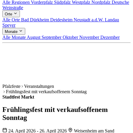
Alle Regionen
Vorderpfalz
Südpfalz
Westpfalz
Nordpfalz
Deutsche
Weinstraße
Orte
Alle Orte
Bad Dürkheim
Deidesheim
Neustadt a.d.W.
Landau
Speyer
Monate
Alle Monate
August
September
Oktober
November
Dezember
Pfalzfeste
Veranstaltungen
Frühlingsfest mit verkaufsoffenem Sonntag
Stadtfest
Markt
Frühlingsfest mit verkaufsoffenem
Sonntag
24. April 2026 - 26. April 2026
Weisenheim am Sand