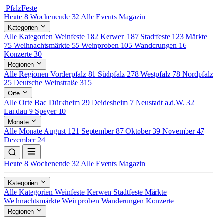
Pfalz
Feste
Heute
8
Wochenende
32
Alle Events
Magazin
Kategorien
Alle Kategorien
Weinfeste
182
Kerwen
187
Stadtfeste
123
Märkte
75
Weihnachtsmärkte
55
Weinproben
105
Wanderungen
16
Konzerte
30
Regionen
Alle Regionen
Vorderpfalz
81
Südpfalz
278
Westpfalz
78
Nordpfalz
25
Deutsche Weinstraße
315
Orte
Alle Orte
Bad Dürkheim
29
Deidesheim
7
Neustadt a.d.W.
32
Landau
9
Speyer
10
Monate
Alle Monate
August
121
September
87
Oktober
39
November
47
Dezember
24
Heute
8
Wochenende
32
Alle Events
Magazin
Kategorien
Alle Kategorien
Weinfeste
Kerwen
Stadtfeste
Märkte
Weihnachtsmärkte
Weinproben
Wanderungen
Konzerte
Regionen