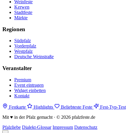
Weinfeste
Kerwen
Stadtfeste
Märkte
Regionen
Südpfalz
Vorderpfalz
Westpfalz
Deutsche Weinstraße
Veranstalter
Premium
Event eintragen
Widget einbetten
Kontakt
Festkarte
Highlights
Beliebteste Feste
Fest-Typ-Test
Mit
♥
in der Pfalz gemacht · © 2026 pfalzfeste.de
Pfalzliebe
Dialekt-Glossar
Impressum
Datenschutz