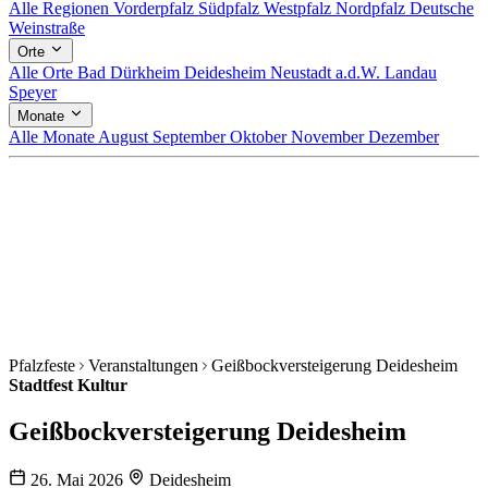
Alle Regionen
Vorderpfalz
Südpfalz
Westpfalz
Nordpfalz
Deutsche
Weinstraße
Orte
Alle Orte
Bad Dürkheim
Deidesheim
Neustadt a.d.W.
Landau
Speyer
Monate
Alle Monate
August
September
Oktober
November
Dezember
Pfalzfeste
Veranstaltungen
Geißbockversteigerung Deidesheim
Stadtfest
Kultur
Geißbockversteigerung Deidesheim
26. Mai 2026
Deidesheim