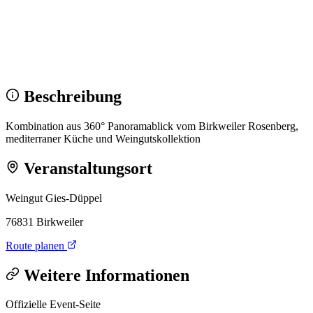
Wir sehen uns!
Erstell dein Share-Bild fürs Fest — für
Instagram & WhatsApp.
Share-Bild erstellen
Beschreibung
Kombination aus 360° Panoramablick vom Birkweiler Rosenberg,
mediterraner Küche und Weingutskollektion
Veranstaltungsort
Weingut Gies-Düppel
76831 Birkweiler
Route planen
Weitere Informationen
Offizielle Event-Seite