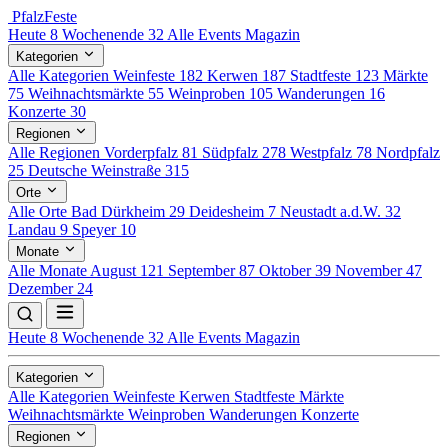
Pfalz
Feste
Heute
8
Wochenende
32
Alle Events
Magazin
Kategorien
Alle Kategorien
Weinfeste
182
Kerwen
187
Stadtfeste
123
Märkte
75
Weihnachtsmärkte
55
Weinproben
105
Wanderungen
16
Konzerte
30
Regionen
Alle Regionen
Vorderpfalz
81
Südpfalz
278
Westpfalz
78
Nordpfalz
25
Deutsche Weinstraße
315
Orte
Alle Orte
Bad Dürkheim
29
Deidesheim
7
Neustadt a.d.W.
32
Landau
9
Speyer
10
Monate
Alle Monate
August
121
September
87
Oktober
39
November
47
Dezember
24
Heute
8
Wochenende
32
Alle Events
Magazin
Kategorien
Alle Kategorien
Weinfeste
Kerwen
Stadtfeste
Märkte
Weihnachtsmärkte
Weinproben
Wanderungen
Konzerte
Regionen