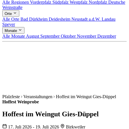
Alle Regionen
Vorderpfalz
Südpfalz
Westpfalz
Nordpfalz
Deutsche
Weinstraße
Orte
Alle Orte
Bad Dürkheim
Deidesheim
Neustadt a.d.W.
Landau
Speyer
Monate
Alle Monate
August
September
Oktober
November
Dezember
Pfalzfeste
Veranstaltungen
Hoffest im Weingut Gies-Düppel
Hoffest
Weinprobe
Hoffest im Weingut Gies-Düppel
17. Juli 2026 - 19. Juli 2026
Birkweiler