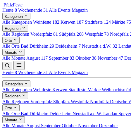
Pfalz
Feste
Heute
8
Wochenende
31
Alle Events
Magazin
Kategorien
Alle Kategorien
Weinfeste
182
Kerwen
187
Stadtfeste
124
Märkte
7
Regionen
Alle Regionen
Vorderpfalz
81
Südpfalz
268
Westpfalz
78
Nordpfalz
Orte
Alle Orte
Bad Dürkheim
29
Deidesheim
7
Neustadt a.d.W.
32
Land
Monate
Alle Monate
August
117
September
83
Oktober
38
November
47
De
Heute
8
Wochenende
31
Alle Events
Magazin
Kategorien
Alle Kategorien
Weinfeste
Kerwen
Stadtfeste
Märkte
Weihnachtsmär
Regionen
Alle Regionen
Vorderpfalz
Südpfalz
Westpfalz
Nordpfalz
Deutsche W
Orte
Alle Orte
Bad Dürkheim
Deidesheim
Neustadt a.d.W.
Landau
Speye
Monate
Alle Monate
August
September
Oktober
November
Dezember