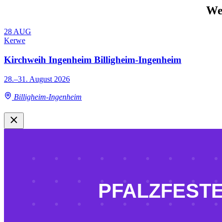
We
28
AUG
Kerwe
Kirchweih Ingenheim Billigheim-Ingenheim
28.–31. August 2026
Billigheim-Ingenheim