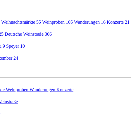
5
Weihnachtsmärkte
55
Weinproben
105
Wanderungen
16
Konzerte
21
25
Deutsche Weinstraße
306
au
9
Speyer
10
zember
24
kte
Weinproben
Wanderungen
Konzerte
einstraße
r