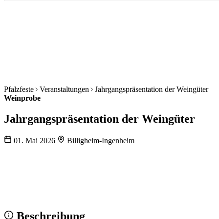
Pfalzfeste
Veranstaltungen
Jahrgangspräsentation der Weingüter
Weinprobe
Jahrgangspräsentation der Weingüter
01. Mai 2026
Billigheim-Ingenheim
Wir sehen uns!
Erstell dein Share-Bild fürs Fest — für
Instagram & WhatsApp.
Share-Bild erstellen
Beschreibung