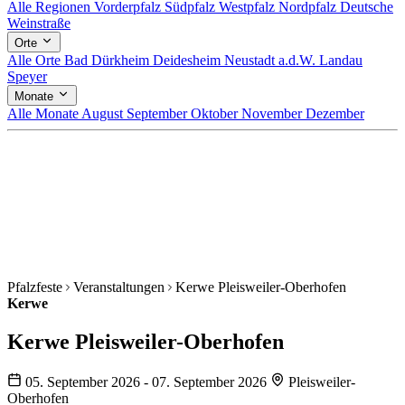
Alle Regionen
Vorderpfalz
Südpfalz
Westpfalz
Nordpfalz
Deutsche
Weinstraße
Orte
Alle Orte
Bad Dürkheim
Deidesheim
Neustadt a.d.W.
Landau
Speyer
Monate
Alle Monate
August
September
Oktober
November
Dezember
Pfalzfeste
Veranstaltungen
Kerwe Pleisweiler-Oberhofen
Kerwe
Kerwe Pleisweiler-Oberhofen
05. September 2026 - 07. September 2026
Pleisweiler-
Oberhofen