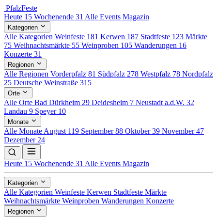
Pfalz
Feste
Heute
15
Wochenende
31
Alle Events
Magazin
Kategorien
Alle Kategorien
Weinfeste
181
Kerwen
187
Stadtfeste
123
Märkte
75
Weihnachtsmärkte
55
Weinproben
105
Wanderungen
16
Konzerte
31
Regionen
Alle Regionen
Vorderpfalz
81
Südpfalz
278
Westpfalz
78
Nordpfalz
25
Deutsche Weinstraße
315
Orte
Alle Orte
Bad Dürkheim
29
Deidesheim
7
Neustadt a.d.W.
32
Landau
9
Speyer
10
Monate
Alle Monate
August
119
September
88
Oktober
39
November
47
Dezember
24
Heute
15
Wochenende
31
Alle Events
Magazin
Kategorien
Alle Kategorien
Weinfeste
Kerwen
Stadtfeste
Märkte
Weihnachtsmärkte
Weinproben
Wanderungen
Konzerte
Regionen