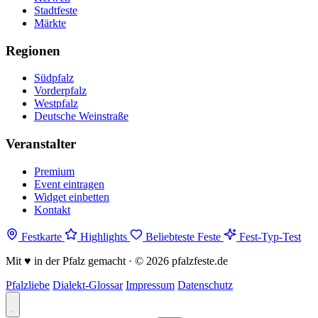
Stadtfeste
Märkte
Regionen
Südpfalz
Vorderpfalz
Westpfalz
Deutsche Weinstraße
Veranstalter
Premium
Event eintragen
Widget einbetten
Kontakt
Festkarte
Highlights
Beliebteste Feste
Fest-Typ-Test
Mit
♥
in der Pfalz gemacht · © 2026 pfalzfeste.de
Pfalzliebe
Dialekt-Glossar
Impressum
Datenschutz