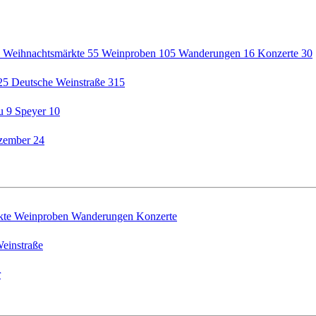
5
Weihnachtsmärkte
55
Weinproben
105
Wanderungen
16
Konzerte
30
25
Deutsche Weinstraße
315
au
9
Speyer
10
zember
24
kte
Weinproben
Wanderungen
Konzerte
einstraße
r