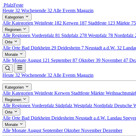
Pfalz
Feste
Heute
32
Wochenende
32
Alle Events
Magazin
Kategorien
Alle Kategorien
Weinfeste
182
Kerwen
187
Stadtfeste
123
Märkte
7
Regionen
Alle Regionen
Vorderpfalz
81
Südpfalz
278
Westpfalz
78
Nordpfalz
Orte
Alle Orte
Bad Dürkheim
29
Deidesheim
7
Neustadt a.d.W.
32
Land
Monate
Alle Monate
August
121
September
87
Oktober
39
November
47
De
Heute
32
Wochenende
32
Alle Events
Magazin
Kategorien
Alle Kategorien
Weinfeste
Kerwen
Stadtfeste
Märkte
Weihnachtsmär
Regionen
Alle Regionen
Vorderpfalz
Südpfalz
Westpfalz
Nordpfalz
Deutsche W
Orte
Alle Orte
Bad Dürkheim
Deidesheim
Neustadt a.d.W.
Landau
Speye
Monate
Alle Monate
August
September
Oktober
November
Dezember