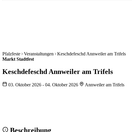
Pfalzfeste
Veranstaltungen
Keschdefeschd Annweiler am Trifels
Markt
Stadtfest
Keschdefeschd Annweiler am Trifels
03. Oktober 2026 - 04. Oktober 2026
Annweiler am Trifels
Wir sehen uns!
Erstell dein Share-Bild fürs Fest — für
Instagram & WhatsApp.
Share-Bild erstellen
Beschreibung