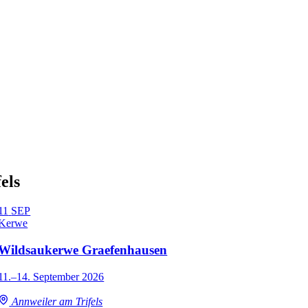
els
11
SEP
Kerwe
Wildsaukerwe Graefenhausen
11.–14. September 2026
Annweiler am Trifels