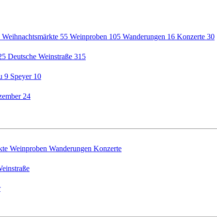
5
Weihnachtsmärkte
55
Weinproben
105
Wanderungen
16
Konzerte
30
25
Deutsche Weinstraße
315
au
9
Speyer
10
zember
24
kte
Weinproben
Wanderungen
Konzerte
einstraße
r