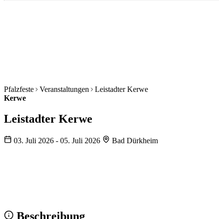
Pfalzfeste
Veranstaltungen
Leistadter Kerwe
Kerwe
Leistadter Kerwe
03. Juli 2026 - 05. Juli 2026
Bad Dürkheim
Wir sehen uns!
Erstell dein Share-Bild fürs Fest — für
Instagram & WhatsApp.
Share-Bild erstellen
Beschreibung