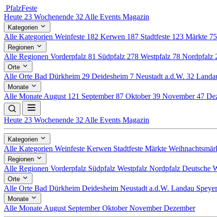
Pfalz
Feste
Heute
23
Wochenende
32
Alle Events
Magazin
Kategorien
Alle Kategorien
Weinfeste
182
Kerwen
187
Stadtfeste
123
Märkte
7
Regionen
Alle Regionen
Vorderpfalz
81
Südpfalz
278
Westpfalz
78
Nordpfalz
Orte
Alle Orte
Bad Dürkheim
29
Deidesheim
7
Neustadt a.d.W.
32
Land
Monate
Alle Monate
August
121
September
87
Oktober
39
November
47
De
Heute
23
Wochenende
32
Alle Events
Magazin
Kategorien
Alle Kategorien
Weinfeste
Kerwen
Stadtfeste
Märkte
Weihnachtsmär
Regionen
Alle Regionen
Vorderpfalz
Südpfalz
Westpfalz
Nordpfalz
Deutsche W
Orte
Alle Orte
Bad Dürkheim
Deidesheim
Neustadt a.d.W.
Landau
Speye
Monate
Alle Monate
August
September
Oktober
November
Dezember