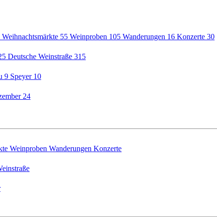
5
Weihnachtsmärkte
55
Weinproben
105
Wanderungen
16
Konzerte
30
25
Deutsche Weinstraße
315
au
9
Speyer
10
zember
24
kte
Weinproben
Wanderungen
Konzerte
einstraße
r