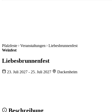
Pfalzfeste
Veranstaltungen
Liebesbrunnenfest
Weinfest
Liebesbrunnenfest
23. Juli 2027 - 25. Juli 2027
Dackenheim
Wir sehen uns!
Erstell dein Share-Bild fürs Fest — für
Instagram & WhatsApp.
Share-Bild erstellen
Beschreibung