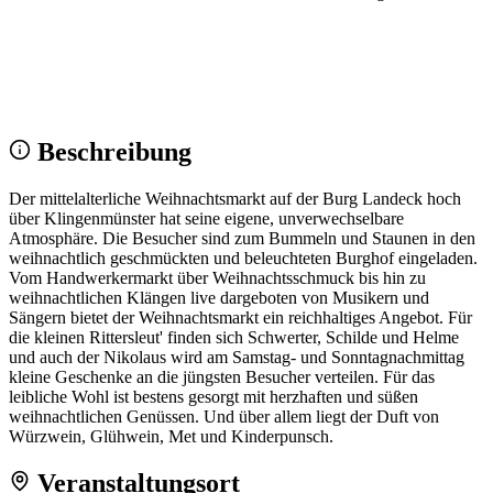
Wir sehen uns!
Erstell dein Share-Bild fürs Fest — für
Instagram & WhatsApp.
Share-Bild erstellen
Beschreibung
Der mittelalterliche Weihnachtsmarkt auf der Burg Landeck hoch
über Klingenmünster hat seine eigene, unverwechselbare
Atmosphäre. Die Besucher sind zum Bummeln und Staunen in den
weihnachtlich geschmückten und beleuchteten Burghof eingeladen.
Vom Handwerkermarkt über Weihnachtsschmuck bis hin zu
weihnachtlichen Klängen live dargeboten von Musikern und
Sängern bietet der Weihnachtsmarkt ein reichhaltiges Angebot. Für
die kleinen Rittersleut' finden sich Schwerter, Schilde und Helme
und auch der Nikolaus wird am Samstag- und Sonntagnachmittag
kleine Geschenke an die jüngsten Besucher verteilen. Für das
leibliche Wohl ist bestens gesorgt mit herzhaften und süßen
weihnachtlichen Genüssen. Und über allem liegt der Duft von
Würzwein, Glühwein, Met und Kinderpunsch.
Veranstaltungsort