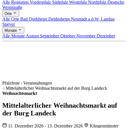
Alle Regionen
Vorderpfalz
Südpfalz
Westpfalz
Nordpfalz
Deutsche
Weinstraße
Orte
Alle Orte
Bad Dürkheim
Deidesheim
Neustadt a.d.W.
Landau
Speyer
Monate
Alle Monate
August
September
Oktober
November
Dezember
Pfalzfeste
Veranstaltungen
Mittelalterlicher Weihnachtsmarkt auf der Burg Landeck
Weihnachtsmarkt
Mittelalterlicher Weihnachtsmarkt auf
der Burg Landeck
11. Dezember 2026 - 13. Dezember 2026
Klingenmünster