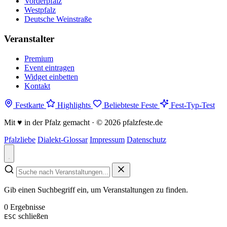
Vorderpfalz
Westpfalz
Deutsche Weinstraße
Veranstalter
Premium
Event eintragen
Widget einbetten
Kontakt
Festkarte
Highlights
Beliebteste Feste
Fest-Typ-Test
Mit
♥
in der Pfalz gemacht · © 2026 pfalzfeste.de
Pfalzliebe
Dialekt-Glossar
Impressum
Datenschutz
Gib einen Suchbegriff ein, um Veranstaltungen zu finden.
0 Ergebnisse
schließen
ESC