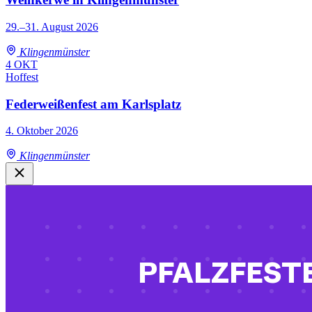
29.–31. August 2026
Klingenmünster
4
OKT
Hoffest
Federweißenfest am Karlsplatz
4. Oktober 2026
Klingenmünster