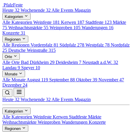
Pfalz
Feste
Heute
32
Wochenende
32
Alle Events
Magazin
Kategorien
Alle Kategorien
Weinfeste
181
Kerwen
187
Stadtfeste
123
Märkte
75
Weihnachtsmärkte
55
Weinproben
105
Wanderungen
16
Konzerte
31
Regionen
Alle Regionen
Vorderpfalz
81
Südpfalz
278
Westpfalz
78
Nordpfalz
25
Deutsche Weinstraße
315
Orte
Alle Orte
Bad Dürkheim
29
Deidesheim
7
Neustadt a.d.W.
32
Landau
9
Speyer
10
Monate
Alle Monate
August
119
September
88
Oktober
39
November
47
Dezember
24
Heute
32
Wochenende
32
Alle Events
Magazin
Kategorien
Alle Kategorien
Weinfeste
Kerwen
Stadtfeste
Märkte
Weihnachtsmärkte
Weinproben
Wanderungen
Konzerte
Regionen