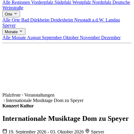
Alle Regionen
Vorderpfalz
Südpfalz
Westpfalz
Nordpfalz
Deutsche
Weinstraße
Orte
Alle Orte
Bad Dürkheim
Deidesheim
Neustadt a.d.W.
Landau
Speyer
Monate
Alle Monate
August
September
Oktober
November
Dezember
Pfalzfeste
Veranstaltungen
Internationale Musiktage Dom zu Speyer
Konzert
Kultur
Internationale Musiktage Dom zu Speyer
19. September 2026 - 03. Oktober 2026
Speyer