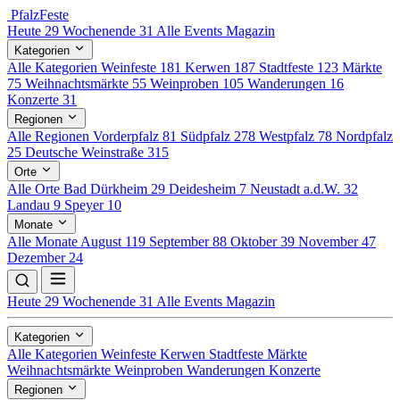
Pfalz
Feste
Heute
29
Wochenende
31
Alle Events
Magazin
Kategorien
Alle Kategorien
Weinfeste
181
Kerwen
187
Stadtfeste
123
Märkte
75
Weihnachtsmärkte
55
Weinproben
105
Wanderungen
16
Konzerte
31
Regionen
Alle Regionen
Vorderpfalz
81
Südpfalz
278
Westpfalz
78
Nordpfalz
25
Deutsche Weinstraße
315
Orte
Alle Orte
Bad Dürkheim
29
Deidesheim
7
Neustadt a.d.W.
32
Landau
9
Speyer
10
Monate
Alle Monate
August
119
September
88
Oktober
39
November
47
Dezember
24
Heute
29
Wochenende
31
Alle Events
Magazin
Kategorien
Alle Kategorien
Weinfeste
Kerwen
Stadtfeste
Märkte
Weihnachtsmärkte
Weinproben
Wanderungen
Konzerte
Regionen