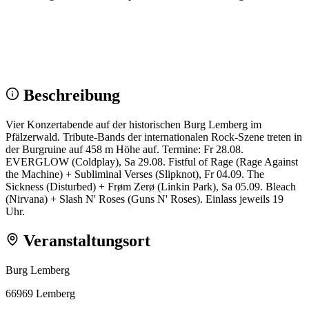
Wir sehen uns!
Erstell dein Share-Bild fürs Fest — für
Instagram & WhatsApp.
Share-Bild erstellen
Beschreibung
Vier Konzertabende auf der historischen Burg Lemberg im
Pfälzerwald. Tribute-Bands der internationalen Rock-Szene treten in
der Burgruine auf 458 m Höhe auf. Termine: Fr 28.08.
EVERGLOW (Coldplay), Sa 29.08. Fistful of Rage (Rage Against
the Machine) + Subliminal Verses (Slipknot), Fr 04.09. The
Sickness (Disturbed) + Frøm Zerø (Linkin Park), Sa 05.09. Bleach
(Nirvana) + Slash N' Roses (Guns N' Roses). Einlass jeweils 19
Uhr.
Veranstaltungsort
Burg Lemberg
66969 Lemberg