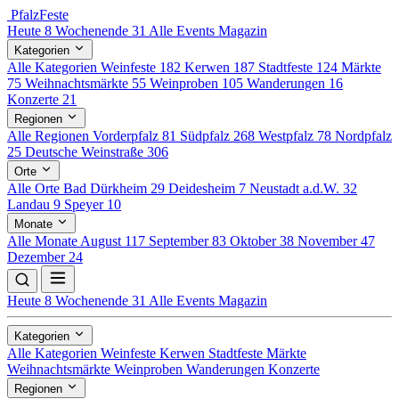
Pfalz
Feste
Heute
8
Wochenende
31
Alle Events
Magazin
Kategorien
Alle Kategorien
Weinfeste
182
Kerwen
187
Stadtfeste
124
Märkte
75
Weihnachtsmärkte
55
Weinproben
105
Wanderungen
16
Konzerte
21
Regionen
Alle Regionen
Vorderpfalz
81
Südpfalz
268
Westpfalz
78
Nordpfalz
25
Deutsche Weinstraße
306
Orte
Alle Orte
Bad Dürkheim
29
Deidesheim
7
Neustadt a.d.W.
32
Landau
9
Speyer
10
Monate
Alle Monate
August
117
September
83
Oktober
38
November
47
Dezember
24
Heute
8
Wochenende
31
Alle Events
Magazin
Kategorien
Alle Kategorien
Weinfeste
Kerwen
Stadtfeste
Märkte
Weihnachtsmärkte
Weinproben
Wanderungen
Konzerte
Regionen