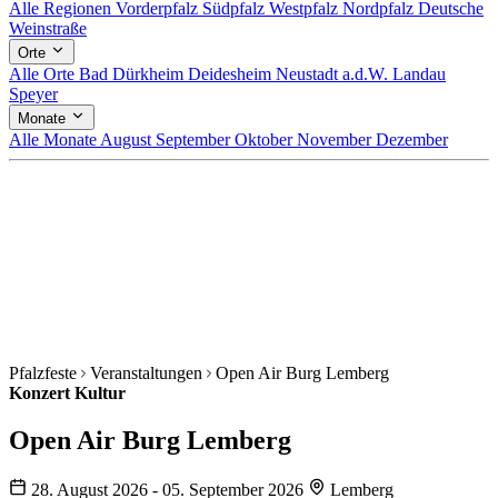
Alle Regionen
Vorderpfalz
Südpfalz
Westpfalz
Nordpfalz
Deutsche
Weinstraße
Orte
Alle Orte
Bad Dürkheim
Deidesheim
Neustadt a.d.W.
Landau
Speyer
Monate
Alle Monate
August
September
Oktober
November
Dezember
Pfalzfeste
Veranstaltungen
Open Air Burg Lemberg
Konzert
Kultur
Open Air Burg Lemberg
28. August 2026 - 05. September 2026
Lemberg