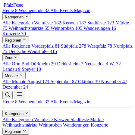
Pfalz
Feste
Heute
8
Wochenende
32
Alle Events
Magazin
Kategorien
Alle Kategorien
Weinfeste
182
Kerwen
187
Stadtfeste
123
Märkte
75
Weihnachtsmärkte
55
Weinproben
105
Wanderungen
16
Konzerte
30
Regionen
Alle Regionen
Vorderpfalz
81
Südpfalz
278
Westpfalz
78
Nordpfalz
25
Deutsche Weinstraße
315
Orte
Alle Orte
Bad Dürkheim
29
Deidesheim
7
Neustadt a.d.W.
32
Landau
9
Speyer
10
Monate
Alle Monate
August
121
September
87
Oktober
39
November
47
Dezember
24
Heute
8
Wochenende
32
Alle Events
Magazin
Kategorien
Alle Kategorien
Weinfeste
Kerwen
Stadtfeste
Märkte
Weihnachtsmärkte
Weinproben
Wanderungen
Konzerte
Regionen