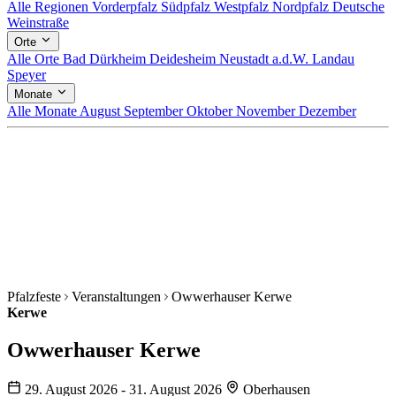
Alle Regionen
Vorderpfalz
Südpfalz
Westpfalz
Nordpfalz
Deutsche
Weinstraße
Orte
Alle Orte
Bad Dürkheim
Deidesheim
Neustadt a.d.W.
Landau
Speyer
Monate
Alle Monate
August
September
Oktober
November
Dezember
Pfalzfeste
Veranstaltungen
Owwerhauser Kerwe
Kerwe
Owwerhauser Kerwe
29. August 2026 - 31. August 2026
Oberhausen