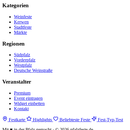
Kategorien
Weinfeste
Kerwen
Stadtfeste
Märkte
Regionen
Südpfalz
Vorderpfalz
Westpfalz
Deutsche Weinstraße
Veranstalter
Premium
Event eintragen
Widget einbetten
Kontakt
Festkarte
Highlights
Beliebteste Feste
Fest-Typ-Test
Mit
♥
in der Pfalz gemacht · © 2026 pfalzfeste.de