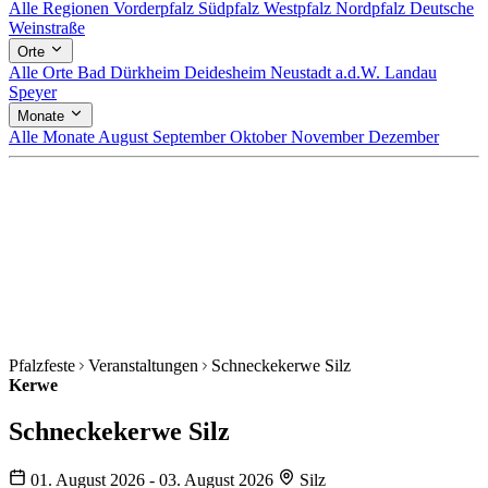
Alle Regionen
Vorderpfalz
Südpfalz
Westpfalz
Nordpfalz
Deutsche
Weinstraße
Orte
Alle Orte
Bad Dürkheim
Deidesheim
Neustadt a.d.W.
Landau
Speyer
Monate
Alle Monate
August
September
Oktober
November
Dezember
Pfalzfeste
Veranstaltungen
Schneckekerwe Silz
Kerwe
Schneckekerwe Silz
01. August 2026 - 03. August 2026
Silz