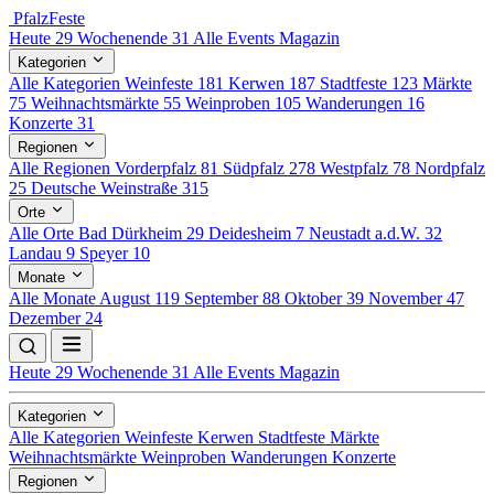
Pfalz
Feste
Heute
29
Wochenende
31
Alle Events
Magazin
Kategorien
Alle Kategorien
Weinfeste
181
Kerwen
187
Stadtfeste
123
Märkte
75
Weihnachtsmärkte
55
Weinproben
105
Wanderungen
16
Konzerte
31
Regionen
Alle Regionen
Vorderpfalz
81
Südpfalz
278
Westpfalz
78
Nordpfalz
25
Deutsche Weinstraße
315
Orte
Alle Orte
Bad Dürkheim
29
Deidesheim
7
Neustadt a.d.W.
32
Landau
9
Speyer
10
Monate
Alle Monate
August
119
September
88
Oktober
39
November
47
Dezember
24
Heute
29
Wochenende
31
Alle Events
Magazin
Kategorien
Alle Kategorien
Weinfeste
Kerwen
Stadtfeste
Märkte
Weihnachtsmärkte
Weinproben
Wanderungen
Konzerte
Regionen