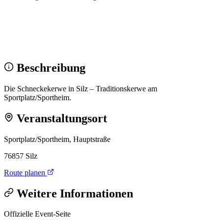
Wir sehen uns!
Erstell dein Share-Bild fürs Fest — für
Instagram & WhatsApp.
Share-Bild erstellen
Beschreibung
Die Schneckekerwe in Silz – Traditionskerwe am
Sportplatz/Sportheim.
Veranstaltungsort
Sportplatz/Sportheim, Hauptstraße
76857 Silz
Route planen
Weitere Informationen
Offizielle Event-Seite