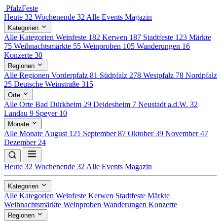
Pfalz
Feste
Heute
32
Wochenende
32
Alle Events
Magazin
Kategorien
Alle Kategorien
Weinfeste
182
Kerwen
187
Stadtfeste
123
Märkte
75
Weihnachtsmärkte
55
Weinproben
105
Wanderungen
16
Konzerte
30
Regionen
Alle Regionen
Vorderpfalz
81
Südpfalz
278
Westpfalz
78
Nordpfalz
25
Deutsche Weinstraße
315
Orte
Alle Orte
Bad Dürkheim
29
Deidesheim
7
Neustadt a.d.W.
32
Landau
9
Speyer
10
Monate
Alle Monate
August
121
September
87
Oktober
39
November
47
Dezember
24
Heute
32
Wochenende
32
Alle Events
Magazin
Kategorien
Alle Kategorien
Weinfeste
Kerwen
Stadtfeste
Märkte
Weihnachtsmärkte
Weinproben
Wanderungen
Konzerte
Regionen