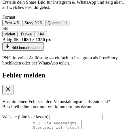
Erstelle dein Share-Bild für Instagram & WhatsApp und zeig allen,
auf welches Fest du gehst.
Format
Post 4:5
Story 9:16
Quadrat 1:1
Stil
Violett
Dunkel
Hell
Bildgröße
1080 × 1350 px
Bild herunterladen
PNG in voller Auflösung — einfach in Instagram als Post/Story
hochladen oder per WhatsApp teilen.
Fehler melden
Hast du einen Fehler in den Veranstaltungsdetails entdeckt?
Beschreibe ihn kurz und wir kümmern uns darum.
Website (bitte leer lassen)