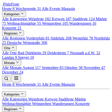
Pfalz
Feste
Heute
8
Wochenende
31
Alle Events
Magazin
Kategorien
Alle Kategorien
Weinfeste
182
Kerwen
187
Stadtfeste
124
Märkte
75
Weihnachtsmärkte
55
Weinproben
105
Wanderungen
16
Konzerte
21
Regionen
Alle Regionen
Vorderpfalz
81
Südpfalz
268
Westpfalz
78
Nordpfalz
25
Deutsche Weinstraße
306
Orte
Alle Orte
Bad Dürkheim
29
Deidesheim
7
Neustadt a.d.W.
32
Landau
9
Speyer
10
Monate
Alle Monate
August
117
September
83
Oktober
38
November
47
Dezember
24
Heute
8
Wochenende
31
Alle Events
Magazin
Kategorien
Alle Kategorien
Weinfeste
Kerwen
Stadtfeste
Märkte
Weihnachtsmärkte
Weinproben
Wanderungen
Konzerte
Regionen