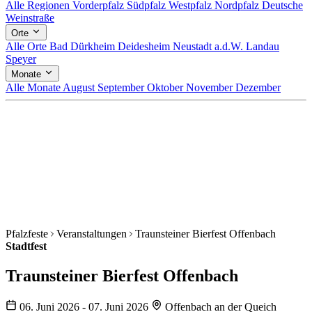
Alle Regionen
Vorderpfalz
Südpfalz
Westpfalz
Nordpfalz
Deutsche
Weinstraße
Orte
Alle Orte
Bad Dürkheim
Deidesheim
Neustadt a.d.W.
Landau
Speyer
Monate
Alle Monate
August
September
Oktober
November
Dezember
Pfalzfeste
Veranstaltungen
Traunsteiner Bierfest Offenbach
Stadtfest
Traunsteiner Bierfest Offenbach
06. Juni 2026 - 07. Juni 2026
Offenbach an der Queich