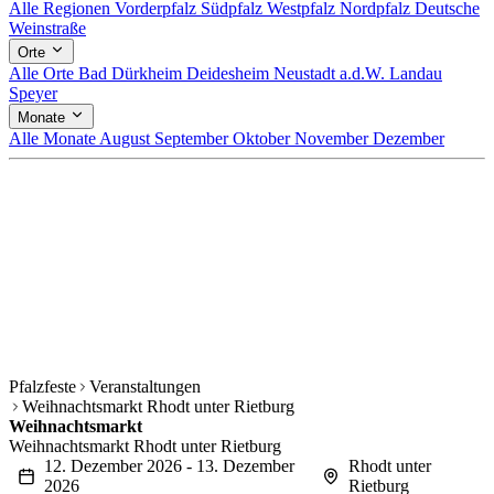
Alle Regionen
Vorderpfalz
Südpfalz
Westpfalz
Nordpfalz
Deutsche
Weinstraße
Orte
Alle Orte
Bad Dürkheim
Deidesheim
Neustadt a.d.W.
Landau
Speyer
Monate
Alle Monate
August
September
Oktober
November
Dezember
Pfalzfeste
Veranstaltungen
Weihnachtsmarkt Rhodt unter Rietburg
Weihnachtsmarkt
Weihnachtsmarkt Rhodt unter Rietburg
12. Dezember 2026 - 13. Dezember
Rhodt unter
2026
Rietburg