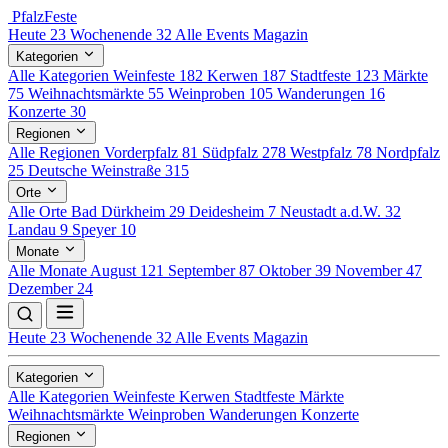
Pfalz
Feste
Heute
23
Wochenende
32
Alle Events
Magazin
Kategorien
Alle Kategorien
Weinfeste
182
Kerwen
187
Stadtfeste
123
Märkte
75
Weihnachtsmärkte
55
Weinproben
105
Wanderungen
16
Konzerte
30
Regionen
Alle Regionen
Vorderpfalz
81
Südpfalz
278
Westpfalz
78
Nordpfalz
25
Deutsche Weinstraße
315
Orte
Alle Orte
Bad Dürkheim
29
Deidesheim
7
Neustadt a.d.W.
32
Landau
9
Speyer
10
Monate
Alle Monate
August
121
September
87
Oktober
39
November
47
Dezember
24
Heute
23
Wochenende
32
Alle Events
Magazin
Kategorien
Alle Kategorien
Weinfeste
Kerwen
Stadtfeste
Märkte
Weihnachtsmärkte
Weinproben
Wanderungen
Konzerte
Regionen