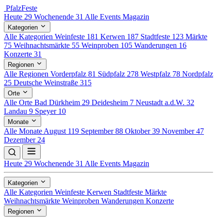
Pfalz
Feste
Heute
29
Wochenende
31
Alle Events
Magazin
Kategorien
Alle Kategorien
Weinfeste
181
Kerwen
187
Stadtfeste
123
Märkte
75
Weihnachtsmärkte
55
Weinproben
105
Wanderungen
16
Konzerte
31
Regionen
Alle Regionen
Vorderpfalz
81
Südpfalz
278
Westpfalz
78
Nordpfalz
25
Deutsche Weinstraße
315
Orte
Alle Orte
Bad Dürkheim
29
Deidesheim
7
Neustadt a.d.W.
32
Landau
9
Speyer
10
Monate
Alle Monate
August
119
September
88
Oktober
39
November
47
Dezember
24
Heute
29
Wochenende
31
Alle Events
Magazin
Kategorien
Alle Kategorien
Weinfeste
Kerwen
Stadtfeste
Märkte
Weihnachtsmärkte
Weinproben
Wanderungen
Konzerte
Regionen