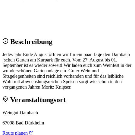
Wir sehen uns!
Erstell dein Share-Bild fürs Fest — für
Instagram & WhatsApp.
Share-Bild erstellen
Beschreibung
Jedes Jahr Ende August öffnen wir für ein paar Tage den Dambach
´schen Garten am Kurpark für euch. Vom 27. August bis 01.
September ist es wieder soweit! Wir laden euch zum Weinfest in der
wunderschönen Gartenanlage ein. Guter Wein und
Sitzgelegenheiten sind reichlich vorhanden und für das leibliche
Wohl mit abwechslungsreichen Speisen sorgt wie schon in den
vergangenen Jahren Moritz Knipser.
Veranstaltungsort
Weingut Dambach
67098 Bad Dürkheim
Route planen