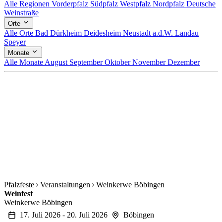
Alle Regionen
Vorderpfalz
Südpfalz
Westpfalz
Nordpfalz
Deutsche
Weinstraße
Orte
Alle Orte
Bad Dürkheim
Deidesheim
Neustadt a.d.W.
Landau
Speyer
Monate
Alle Monate
August
September
Oktober
November
Dezember
Pfalzfeste
Veranstaltungen
Weinkerwe Böbingen
Weinfest
Weinkerwe Böbingen
17. Juli 2026 - 20. Juli 2026
Böbingen