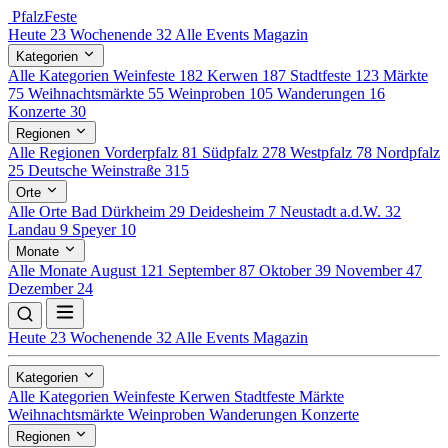
Pfalz
Feste
Heute
23
Wochenende
32
Alle Events
Magazin
Kategorien
Alle Kategorien
Weinfeste
182
Kerwen
187
Stadtfeste
123
Märkte
75
Weihnachtsmärkte
55
Weinproben
105
Wanderungen
16
Konzerte
30
Regionen
Alle Regionen
Vorderpfalz
81
Südpfalz
278
Westpfalz
78
Nordpfalz
25
Deutsche Weinstraße
315
Orte
Alle Orte
Bad Dürkheim
29
Deidesheim
7
Neustadt a.d.W.
32
Landau
9
Speyer
10
Monate
Alle Monate
August
121
September
87
Oktober
39
November
47
Dezember
24
Heute
23
Wochenende
32
Alle Events
Magazin
Kategorien
Alle Kategorien
Weinfeste
Kerwen
Stadtfeste
Märkte
Weihnachtsmärkte
Weinproben
Wanderungen
Konzerte
Regionen