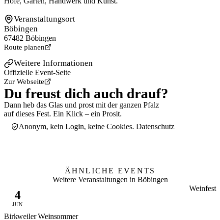
Höfe, Gärten, Handwerk und Kunst.
Veranstaltungsort
Böbingen
67482 Böbingen
Route planen
Weitere Informationen
Offizielle Event-Seite
Zur Webseite
Du freust dich auch drauf?
Dann heb das Glas und prost mit der ganzen Pfalz
auf dieses Fest. Ein Klick – ein Prosit.
Anonym, kein Login, keine Cookies.
Datenschutz
Mit anstoßen
0
Ich bin dabei! Auf Instagram & WhatsApp teilen
ÄHNLICHE EVENTS
Weitere Veranstaltungen in Böbingen
Weinfest
4
JUN
Birkweiler Weinsommer