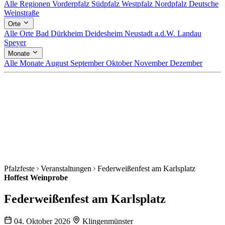
Alle Regionen
Vorderpfalz
Südpfalz
Westpfalz
Nordpfalz
Deutsche
Weinstraße
Orte
Alle Orte
Bad Dürkheim
Deidesheim
Neustadt a.d.W.
Landau
Speyer
Monate
Alle Monate
August
September
Oktober
November
Dezember
Pfalzfeste
Veranstaltungen
Federweißenfest am Karlsplatz
Hoffest
Weinprobe
Federweißenfest am Karlsplatz
04. Oktober 2026
Klingenmünster