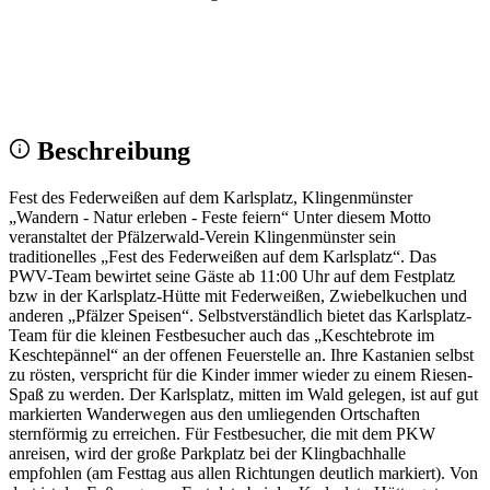
Wir sehen uns!
Erstell dein Share-Bild fürs Fest — für
Instagram & WhatsApp.
Share-Bild erstellen
Beschreibung
Fest des Federweißen auf dem Karlsplatz, Klingenmünster
„Wandern - Natur erleben - Feste feiern“ Unter diesem Motto
veranstaltet der Pfälzerwald-Verein Klingenmünster sein
traditionelles „Fest des Federweißen auf dem Karlsplatz“. Das
PWV-Team bewirtet seine Gäste ab 11:00 Uhr auf dem Festplatz
bzw in der Karlsplatz-Hütte mit Federweißen, Zwiebelkuchen und
anderen „Pfälzer Speisen“. Selbstverständlich bietet das Karlsplatz-
Team für die kleinen Festbesucher auch das „Keschtebrote im
Keschtepännel“ an der offenen Feuerstelle an. Ihre Kastanien selbst
zu rösten, verspricht für die Kinder immer wieder zu einem Riesen-
Spaß zu werden. Der Karlsplatz, mitten im Wald gelegen, ist auf gut
markierten Wanderwegen aus den umliegenden Ortschaften
sternförmig zu erreichen. Für Festbesucher, die mit dem PKW
anreisen, wird der große Parkplatz bei der Klingbachhalle
empfohlen (am Festtag aus allen Richtungen deutlich markiert). Von