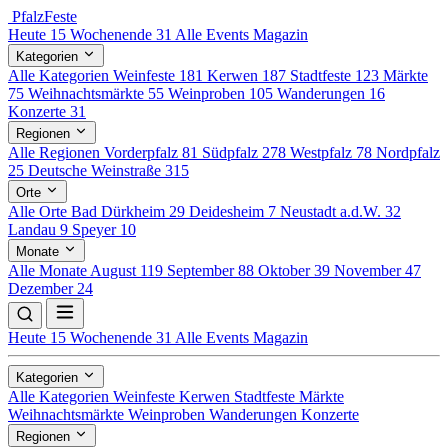
Pfalz
Feste
Heute
15
Wochenende
31
Alle Events
Magazin
Kategorien
Alle Kategorien
Weinfeste
181
Kerwen
187
Stadtfeste
123
Märkte
75
Weihnachtsmärkte
55
Weinproben
105
Wanderungen
16
Konzerte
31
Regionen
Alle Regionen
Vorderpfalz
81
Südpfalz
278
Westpfalz
78
Nordpfalz
25
Deutsche Weinstraße
315
Orte
Alle Orte
Bad Dürkheim
29
Deidesheim
7
Neustadt a.d.W.
32
Landau
9
Speyer
10
Monate
Alle Monate
August
119
September
88
Oktober
39
November
47
Dezember
24
Heute
15
Wochenende
31
Alle Events
Magazin
Kategorien
Alle Kategorien
Weinfeste
Kerwen
Stadtfeste
Märkte
Weihnachtsmärkte
Weinproben
Wanderungen
Konzerte
Regionen