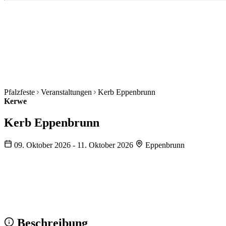
Pfalzfeste
Veranstaltungen
Kerb Eppenbrunn
Kerwe
Kerb Eppenbrunn
09. Oktober 2026 - 11. Oktober 2026
Eppenbrunn
Wir sehen uns!
Erstell dein Share-Bild fürs Fest — für
Instagram & WhatsApp.
Share-Bild erstellen
Beschreibung