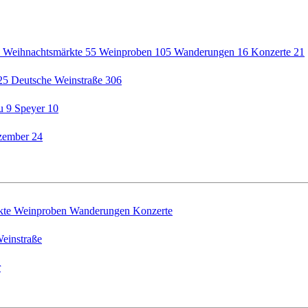
5
Weihnachtsmärkte
55
Weinproben
105
Wanderungen
16
Konzerte
21
25
Deutsche Weinstraße
306
au
9
Speyer
10
zember
24
kte
Weinproben
Wanderungen
Konzerte
einstraße
r