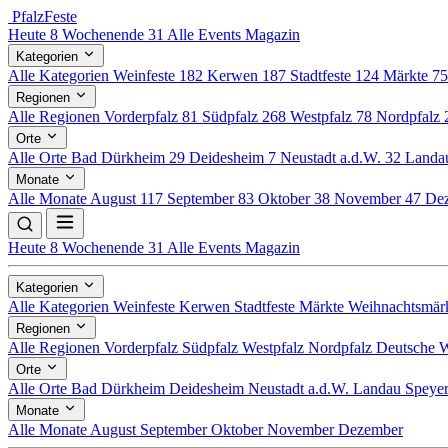
Pfalz
Feste
Heute
8
Wochenende
31
Alle Events
Magazin
Kategorien
Alle Kategorien
Weinfeste
182
Kerwen
187
Stadtfeste
124
Märkte
7
Regionen
Alle Regionen
Vorderpfalz
81
Südpfalz
268
Westpfalz
78
Nordpfalz
Orte
Alle Orte
Bad Dürkheim
29
Deidesheim
7
Neustadt a.d.W.
32
Land
Monate
Alle Monate
August
117
September
83
Oktober
38
November
47
De
Heute
8
Wochenende
31
Alle Events
Magazin
Kategorien
Alle Kategorien
Weinfeste
Kerwen
Stadtfeste
Märkte
Weihnachtsmär
Regionen
Alle Regionen
Vorderpfalz
Südpfalz
Westpfalz
Nordpfalz
Deutsche W
Orte
Alle Orte
Bad Dürkheim
Deidesheim
Neustadt a.d.W.
Landau
Speye
Monate
Alle Monate
August
September
Oktober
November
Dezember