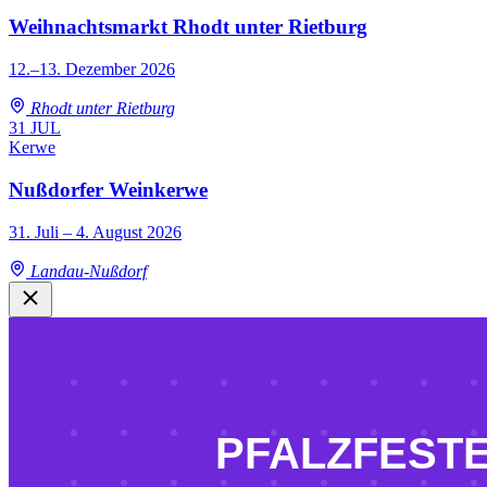
Weihnachtsmarkt Rhodt unter Rietburg
12.–13. Dezember 2026
Rhodt unter Rietburg
31
JUL
Kerwe
Nußdorfer Weinkerwe
31. Juli – 4. August 2026
Landau-Nußdorf