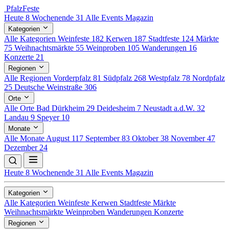
Pfalz
Feste
Heute
8
Wochenende
31
Alle Events
Magazin
Kategorien
Alle Kategorien
Weinfeste
182
Kerwen
187
Stadtfeste
124
Märkte
75
Weihnachtsmärkte
55
Weinproben
105
Wanderungen
16
Konzerte
21
Regionen
Alle Regionen
Vorderpfalz
81
Südpfalz
268
Westpfalz
78
Nordpfalz
25
Deutsche Weinstraße
306
Orte
Alle Orte
Bad Dürkheim
29
Deidesheim
7
Neustadt a.d.W.
32
Landau
9
Speyer
10
Monate
Alle Monate
August
117
September
83
Oktober
38
November
47
Dezember
24
Heute
8
Wochenende
31
Alle Events
Magazin
Kategorien
Alle Kategorien
Weinfeste
Kerwen
Stadtfeste
Märkte
Weihnachtsmärkte
Weinproben
Wanderungen
Konzerte
Regionen