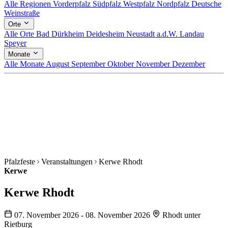
Alle Regionen
Vorderpfalz
Südpfalz
Westpfalz
Nordpfalz
Deutsche
Weinstraße
Orte
Alle Orte
Bad Dürkheim
Deidesheim
Neustadt a.d.W.
Landau
Speyer
Monate
Alle Monate
August
September
Oktober
November
Dezember
Pfalzfeste
Veranstaltungen
Kerwe Rhodt
Kerwe
Kerwe Rhodt
07. November 2026 - 08. November 2026
Rhodt unter
Rietburg