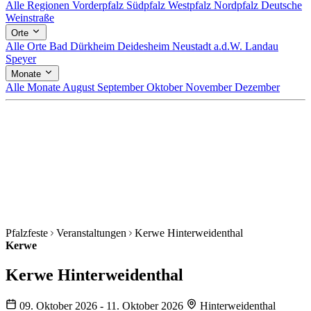
Alle Regionen
Vorderpfalz
Südpfalz
Westpfalz
Nordpfalz
Deutsche
Weinstraße
Orte
Alle Orte
Bad Dürkheim
Deidesheim
Neustadt a.d.W.
Landau
Speyer
Monate
Alle Monate
August
September
Oktober
November
Dezember
Pfalzfeste
Veranstaltungen
Kerwe Hinterweidenthal
Kerwe
Kerwe Hinterweidenthal
09. Oktober 2026 - 11. Oktober 2026
Hinterweidenthal