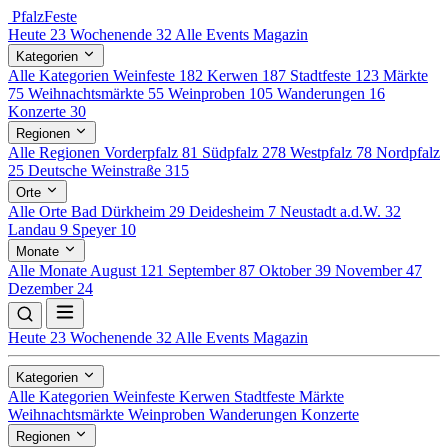
Pfalz
Feste
Heute
23
Wochenende
32
Alle Events
Magazin
Kategorien
Alle Kategorien
Weinfeste
182
Kerwen
187
Stadtfeste
123
Märkte
75
Weihnachtsmärkte
55
Weinproben
105
Wanderungen
16
Konzerte
30
Regionen
Alle Regionen
Vorderpfalz
81
Südpfalz
278
Westpfalz
78
Nordpfalz
25
Deutsche Weinstraße
315
Orte
Alle Orte
Bad Dürkheim
29
Deidesheim
7
Neustadt a.d.W.
32
Landau
9
Speyer
10
Monate
Alle Monate
August
121
September
87
Oktober
39
November
47
Dezember
24
Heute
23
Wochenende
32
Alle Events
Magazin
Kategorien
Alle Kategorien
Weinfeste
Kerwen
Stadtfeste
Märkte
Weihnachtsmärkte
Weinproben
Wanderungen
Konzerte
Regionen