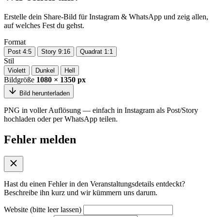
Erstelle dein Share-Bild für Instagram & WhatsApp und zeig allen,
auf welches Fest du gehst.
Format
Post 4:5
Story 9:16
Quadrat 1:1
Stil
Violett
Dunkel
Hell
Bildgröße
1080 × 1350 px
Bild herunterladen
PNG in voller Auflösung — einfach in Instagram als Post/Story
hochladen oder per WhatsApp teilen.
Fehler melden
Hast du einen Fehler in den Veranstaltungsdetails entdeckt?
Beschreibe ihn kurz und wir kümmern uns darum.
Website (bitte leer lassen)