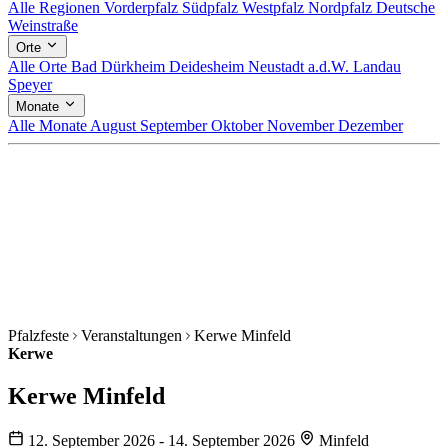
Alle Regionen
Vorderpfalz
Südpfalz
Westpfalz
Nordpfalz
Deutsche
Weinstraße
Orte
Alle Orte
Bad Dürkheim
Deidesheim
Neustadt a.d.W.
Landau
Speyer
Monate
Alle Monate
August
September
Oktober
November
Dezember
Pfalzfeste
Veranstaltungen
Kerwe Minfeld
Kerwe
Kerwe Minfeld
12. September 2026 - 14. September 2026
Minfeld