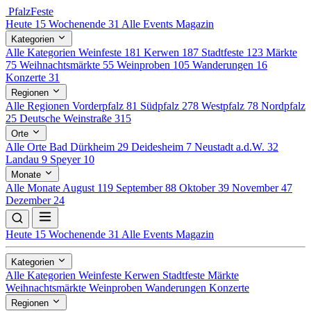
Pfalz
Feste
Heute
15
Wochenende
31
Alle Events
Magazin
Kategorien
Alle Kategorien
Weinfeste
181
Kerwen
187
Stadtfeste
123
Märkte
75
Weihnachtsmärkte
55
Weinproben
105
Wanderungen
16
Konzerte
31
Regionen
Alle Regionen
Vorderpfalz
81
Südpfalz
278
Westpfalz
78
Nordpfalz
25
Deutsche Weinstraße
315
Orte
Alle Orte
Bad Dürkheim
29
Deidesheim
7
Neustadt a.d.W.
32
Landau
9
Speyer
10
Monate
Alle Monate
August
119
September
88
Oktober
39
November
47
Dezember
24
Heute
15
Wochenende
31
Alle Events
Magazin
Kategorien
Alle Kategorien
Weinfeste
Kerwen
Stadtfeste
Märkte
Weihnachtsmärkte
Weinproben
Wanderungen
Konzerte
Regionen