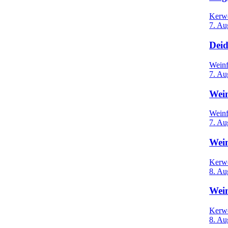
Kerw
7. Au
Dei
Weinf
7. Au
Wei
Weinf
7. Au
Wei
Kerw
8. Au
Wei
Kerw
8. Au