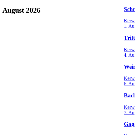
Schn
August 2026
Kerw
60 Events
1. Au
Trif
Kerw
4. Au
Wei
Kerw
6. Au
Bac
Kerw
7. Au
Gagg