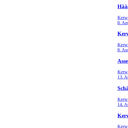
Hää
Kerw
8. Au
Ker
Kerw
8. Au
Asse
Kerw
13. A
Schä
Kerw
14. A
Ker
Kerw