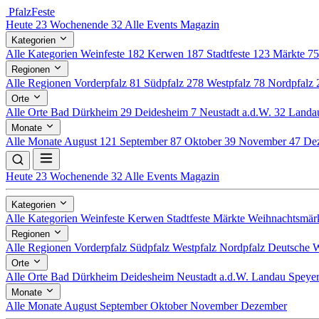
Pfalz
Feste
Heute
23
Wochenende
32
Alle Events
Magazin
Kategorien
Alle Kategorien
Weinfeste
182
Kerwen
187
Stadtfeste
123
Märkte
7
Regionen
Alle Regionen
Vorderpfalz
81
Südpfalz
278
Westpfalz
78
Nordpfalz
Orte
Alle Orte
Bad Dürkheim
29
Deidesheim
7
Neustadt a.d.W.
32
Land
Monate
Alle Monate
August
121
September
87
Oktober
39
November
47
De
Heute
23
Wochenende
32
Alle Events
Magazin
Kategorien
Alle Kategorien
Weinfeste
Kerwen
Stadtfeste
Märkte
Weihnachtsmär
Regionen
Alle Regionen
Vorderpfalz
Südpfalz
Westpfalz
Nordpfalz
Deutsche W
Orte
Alle Orte
Bad Dürkheim
Deidesheim
Neustadt a.d.W.
Landau
Speye
Monate
Alle Monate
August
September
Oktober
November
Dezember