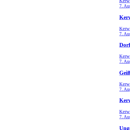
Kerw
7. Au
Kerw
Kerw
7. Au
Dor
Kerw
7. Au
Gei
Kerw
7. Au
Ker
Kerw
7. Au
Ungs