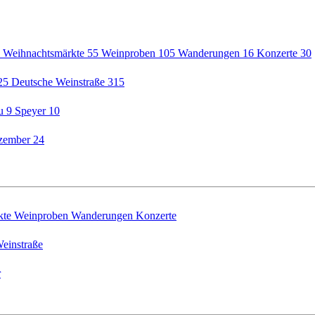
5
Weihnachtsmärkte
55
Weinproben
105
Wanderungen
16
Konzerte
30
25
Deutsche Weinstraße
315
au
9
Speyer
10
zember
24
kte
Weinproben
Wanderungen
Konzerte
einstraße
r