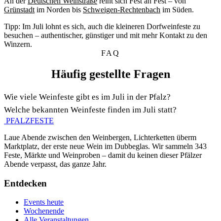
An der
Deutschen Weinstraße
reiht sich Fest an Fest – von
Grünstadt
im Norden bis
Schweigen-Rechtenbach
im Süden.
Tipp:
Im Juli lohnt es sich, auch die kleineren Dorfweinfeste zu
besuchen – authentischer, günstiger und mit mehr Kontakt zu den
Winzern.
FAQ
Häufig gestellte Fragen
Wie viele Weinfeste gibt es im Juli in der Pfalz?
Welche bekannten Weinfeste finden im Juli statt?
PFALZFESTE
Laue Abende zwischen den Weinbergen, Lichterketten überm
Marktplatz, der erste neue Wein im Dubbeglas. Wir sammeln 343
Feste, Märkte und Weinproben – damit du keinen dieser Pfälzer
Abende verpasst, das ganze Jahr.
Entdecken
Events heute
Wochenende
Alle Veranstaltungen