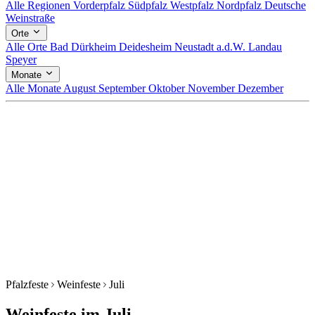
Alle Regionen
Vorderpfalz
Südpfalz
Westpfalz
Nordpfalz
Deutsche
Weinstraße
Orte
Alle Orte
Bad Dürkheim
Deidesheim
Neustadt a.d.W.
Landau
Speyer
Monate
Alle Monate
August
September
Oktober
November
Dezember
Pfalzfeste
Weinfeste
Juli
Weinfeste im Juli