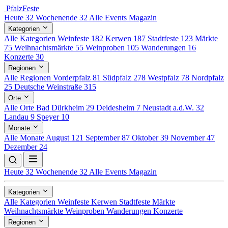
Pfalz
Feste
Heute
32
Wochenende
32
Alle Events
Magazin
Kategorien
Alle Kategorien
Weinfeste
182
Kerwen
187
Stadtfeste
123
Märkte
75
Weihnachtsmärkte
55
Weinproben
105
Wanderungen
16
Konzerte
30
Regionen
Alle Regionen
Vorderpfalz
81
Südpfalz
278
Westpfalz
78
Nordpfalz
25
Deutsche Weinstraße
315
Orte
Alle Orte
Bad Dürkheim
29
Deidesheim
7
Neustadt a.d.W.
32
Landau
9
Speyer
10
Monate
Alle Monate
August
121
September
87
Oktober
39
November
47
Dezember
24
Heute
32
Wochenende
32
Alle Events
Magazin
Kategorien
Alle Kategorien
Weinfeste
Kerwen
Stadtfeste
Märkte
Weihnachtsmärkte
Weinproben
Wanderungen
Konzerte
Regionen