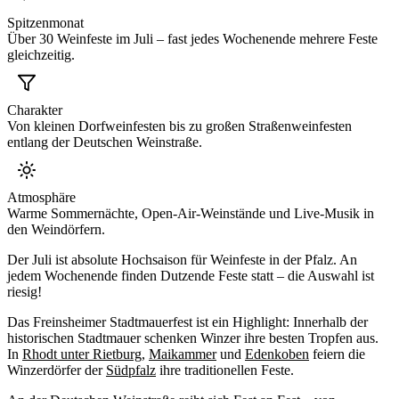
Spitzenmonat
Über 30 Weinfeste im Juli – fast jedes Wochenende mehrere Feste
gleichzeitig.
Charakter
Von kleinen Dorfweinfesten bis zu großen Straßenweinfesten
entlang der Deutschen Weinstraße.
Atmosphäre
Warme Sommernächte, Open-Air-Weinstände und Live-Musik in
den Weindörfern.
Der
Juli
ist absolute Hochsaison für Weinfeste in der Pfalz. An
jedem Wochenende finden Dutzende Feste statt – die Auswahl ist
riesig!
Das
Freinsheimer Stadtmauerfest
ist ein Highlight: Innerhalb der
historischen Stadtmauer schenken Winzer ihre besten Tropfen aus.
In
Rhodt unter Rietburg
,
Maikammer
und
Edenkoben
feiern die
Winzerdörfer der
Südpfalz
ihre traditionellen Feste.