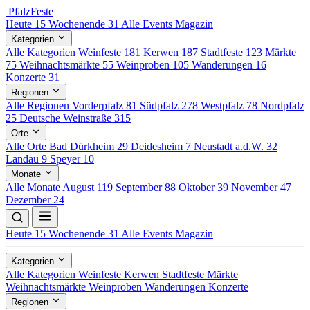
Pfalz
Feste
Heute
15
Wochenende
31
Alle Events
Magazin
Kategorien
Alle Kategorien
Weinfeste
181
Kerwen
187
Stadtfeste
123
Märkte
75
Weihnachtsmärkte
55
Weinproben
105
Wanderungen
16
Konzerte
31
Regionen
Alle Regionen
Vorderpfalz
81
Südpfalz
278
Westpfalz
78
Nordpfalz
25
Deutsche Weinstraße
315
Orte
Alle Orte
Bad Dürkheim
29
Deidesheim
7
Neustadt a.d.W.
32
Landau
9
Speyer
10
Monate
Alle Monate
August
119
September
88
Oktober
39
November
47
Dezember
24
Heute
15
Wochenende
31
Alle Events
Magazin
Kategorien
Alle Kategorien
Weinfeste
Kerwen
Stadtfeste
Märkte
Weihnachtsmärkte
Weinproben
Wanderungen
Konzerte
Regionen