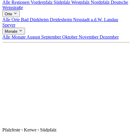
Alle Regionen
Vorderpfalz
Südpfalz
Westpfalz
Nordpfalz
Deutsche
Weinstraße
Orte
Alle Orte
Bad Dürkheim
Deidesheim
Neustadt a.d.W.
Landau
Speyer
Monate
Alle Monate
August
September
Oktober
November
Dezember
Pfalzfeste
Kerwe
Südpfalz